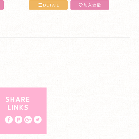
DETAIL
加入追蹤
cebook fans page
SHARE
LINKS