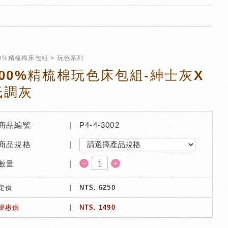
00%精梳棉床包組
玩色系列
100%精梳棉玩色床包組-紳士灰X
低調灰
商品編號
P4-4-3002
商品規格
－
＋
數量
定價
NT$.
6250
優惠價
NT$.
1490